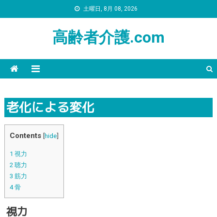
土曜日, 8月 08, 2026
高齢者介護.com
老化による変化
Contents
[
hide
]
1
視力
2
聴力
3
筋力
4
骨
視力